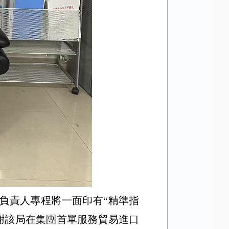
負責人專程將一面印有“精準指
謝該局在集團首單服務貿易進口