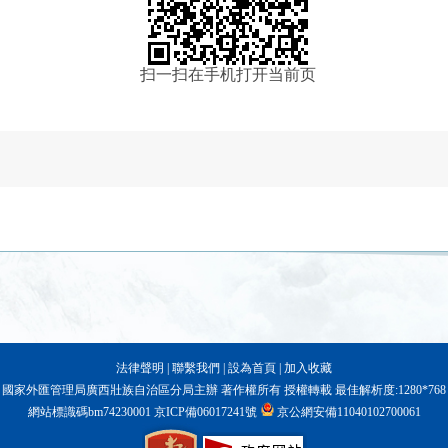
扫一扫在手机打开当前页
法律聲明
|
聯繫我們
|
設為首頁
|
加入收藏
國家外匯管理局廣西壯族自治區分局主辦 著作權所有 授權轉載 最佳解析度:1280*768
網站標識碼bm74230001
京ICP備06017241號
京公網安備11040102700061