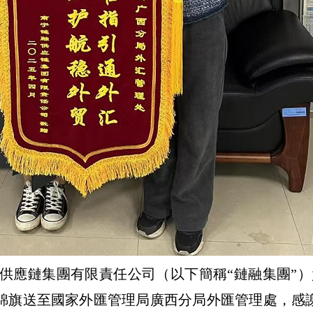
融供應鏈集團
有限責任公司（以下簡稱“
鏈融集團
”）
的錦旗送至國家外匯管理局廣西分局
外匯管理處
，感