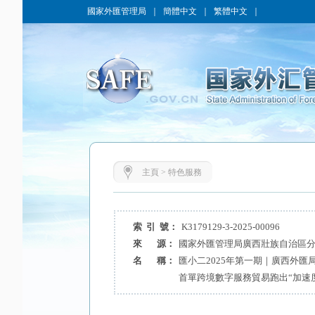
國家外匯管理局
｜
簡體中文
｜
繁體中文
｜
主頁
>
特色服務
索 引 號：
K3179129-3-2025-00096
來 源：
國家外匯管理局廣西壯族自治區
名 稱：
匯小二2025年第一期｜廣西外
首單跨境數字服務貿易跑出“加速