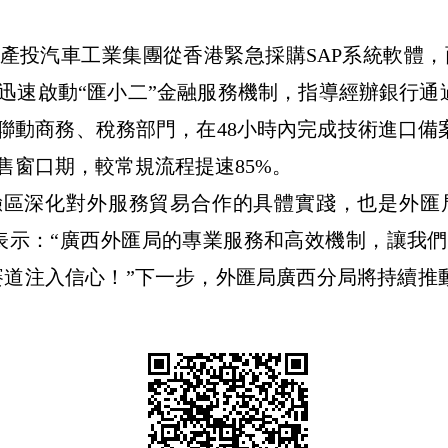
產投汽車工業集團
從
香港緊急採購SAP系統軟體，
迅速啟動“匯小二”金融服務
機制
，
指導經辦銀行通
聯
動
商務、稅務部門
，在
48小時
內
完成技術進口備
售窗口期，較常規流程提速85%。
驗區深化
對外
服務貿易合作的
具體
實踐，也是外匯
表示：“廣西外匯局的專業服務和高效機制，讓我們
賽道注入信心！”
下一步
，
外匯局廣西分局將持續推