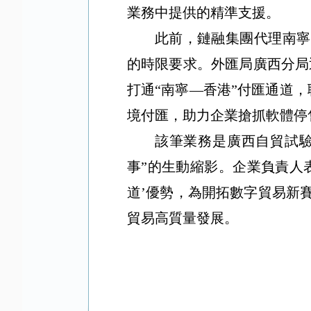
業務中提供的精準支援。
此前，鏈融集團代理南寧
的
時限
要求
。外匯局
廣西分局
打通“南寧—香港”付匯通道，
境付匯，助力企業搶抓軟體停
該筆業務是廣西自貿試
事”的生動縮影。企業負責人
道’優勢，為開拓數字貿易新
貿易高質量發展。