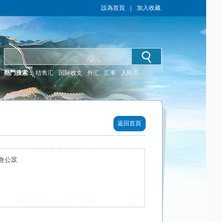
設為首頁
｜
加入收藏
熱門搜索：
结售汇
国际收支
外汇
汇率
人民币
返回首頁
會公眾