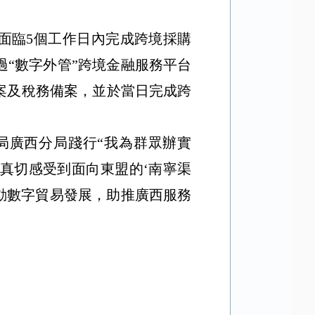
面臨5個工作日
內完成
跨境採購
過“數字外管”跨境金融服務平台
案及稅務備案，
並於當日完成
跨
局
廣西分局
踐行“我為群眾辦實
真切感受到面向東盟的‘南寧渠
動
數字
貿易發展，
助推廣西服務