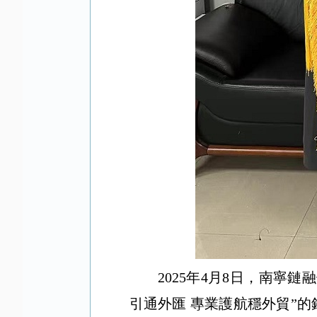
2025年4月8日，南寧鏈
引通外匯 專業護航穩外貿”