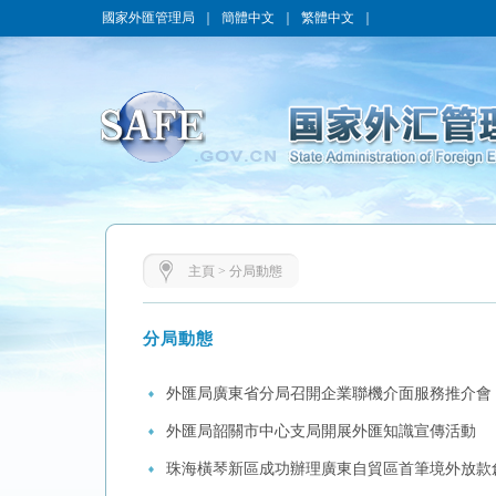
國家外匯管理局
｜
簡體中文
｜
繁體中文
｜
主頁
>
分局動態
分局動態
外匯局廣東省分局召開企業聯機介面服務推介會
外匯局韶關市中心支局開展外匯知識宣傳活動
珠海橫琴新區成功辦理廣東自貿區首筆境外放款