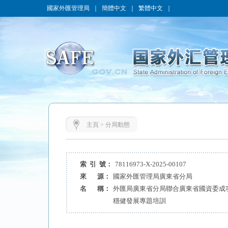
國家外匯管理局
｜
簡體中文
｜
繁體中文
｜
主頁
>
分局動態
索 引 號：
78116973-X-2025-00107
來 源：
國家外匯管理局廣東省分局
名 稱：
外匯局廣東省分局聯合廣東省國資委成
穩健發展專題培訓