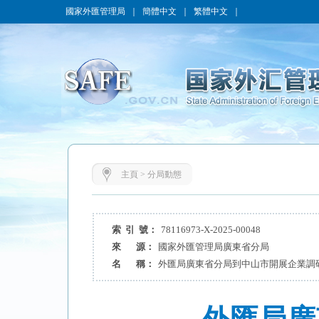
國家外匯管理局
｜
簡體中文
｜
繁體中文
｜
主頁
>
分局動態
索 引 號：
78116973-X-2025-00048
來 源：
國家外匯管理局廣東省分局
名 稱：
外匯局廣東省分局到中山市開展企業調