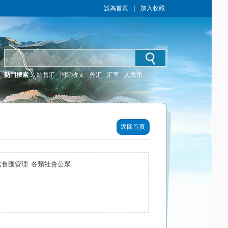
設為首頁
｜
加入收藏
熱門搜索：
结售汇
国际收支
外汇
汇率
人民币
返回首頁
結售匯管理 各類社會公眾