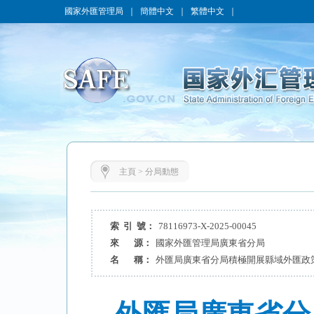
國家外匯管理局
｜
簡體中文
｜
繁體中文
｜
主頁
>
分局動態
索 引 號：
78116973-X-2025-00045
來 源：
國家外匯管理局廣東省分局
名 稱：
外匯局廣東省分局積極開展縣域外匯政