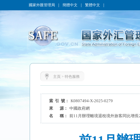
國家外匯管理局
｜
簡體中文
｜
繁體中文
｜
主頁
>
特色服務
索 引 號：
K0807494-X-2025-0279
來 源：
中國政府網
名 稱：
前11月辦理離境退稅境外旅客同比增長2