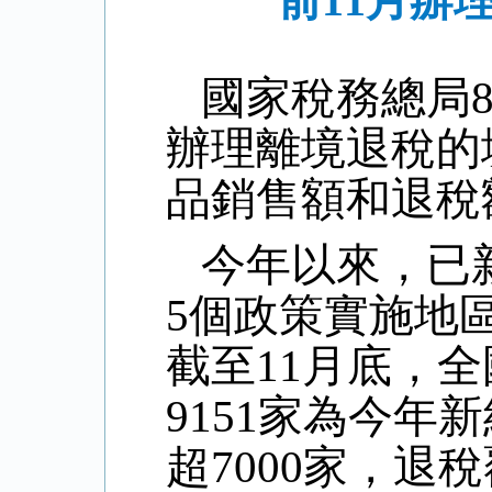
前11月辦
國家稅務總局
辦理離境退稅的
品銷售額和退稅
今年以來，已
5
個政策實施地
截至
11
月底，全
9151
家為今年新
超
7000
家，退稅