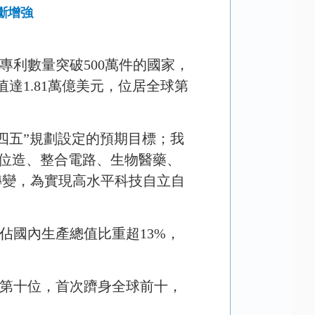
斷增強
專利數量突破
500
萬件的國家，
值達
1.81
萬億美元，位居全球第
四五”規劃設定的預期目標；我
位造、整合電路、生物醫藥、
轉變，為實現高水平科技自立自
佔國內生產總值比重超
13%
，
第十位，首次躋身全球前十，