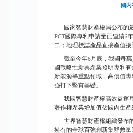
國內
國家智慧財產權局公布的
PCT
國際專利申請量已連續
6
二；地理標誌產品直接產值接
截至今年
6
月底，我國每萬
國戰略性新興產業發明專利有
新能源等重點領域，高價值專
強打下堅實基礎。
我國智慧財產權高效益運
著作權產業增加值佔國內生產
世界智慧財產權組織發布
擁有的全球百強創新集群數量