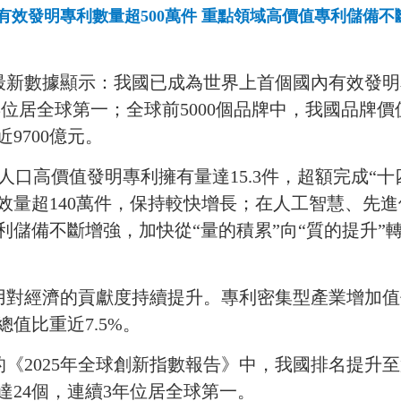
有效發明專利數量超500萬件 重點領域高價值專利儲備不
最新數據顯示：我國已成為世界上首個國內有效發明
年位居全球第一；全球前
5000
個品牌中，我國品牌價
近
9700
億元。
人口高價值發明專利擁有量達
15.3
件，超額完成“十
效量超
140
萬件，保持較快增長；在人工智慧、先進
利儲備不斷增強，加快從“量的積累”向“質的提升”
用對經濟的貢獻度持續提升。專利密集型產業增加值
總值比重近
7.5%
。
的《
2025
年全球創新指數報告》中，我國排名提升至
達
24
個，連續
3
年位居全球第一。