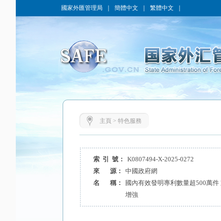
國家外匯管理局
｜
簡體中文
｜
繁體中文
｜
主頁
>
特色服務
索 引 號：
K0807494-X-2025-0272
來 源：
中國政府網
名 稱：
國內有效發明專利數量超500萬件
增強