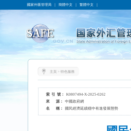
國家外匯管理局
｜
簡體中文
｜
繁體中文
｜
主頁
>
特色服務
索 引 號：
K0807494-X-2025-0262
來 源：
中國政府網
名 稱：
國民經濟延續穩中有進發展態勢