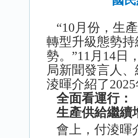
國民
“
10
月份，生產
轉型升級態勢持
勢。”
11
月
14
日
局新聞發言人、
淩暉介紹了
2025
全面看運行：
生產供給繼續
會上，付淩暉