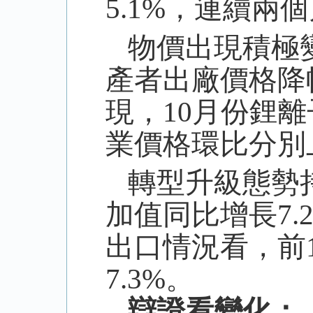
5.1%
，連續兩個
物價出現積極
產者出廠價格降
現，
10
月份鋰離
業價格環比分別
轉型升級態勢
加值同比增長
7.
出口情況看，前
7.3%
。
辯證看變化：