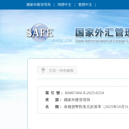
國家外匯管理局
｜
簡體中文
｜
繁體中文
｜
主頁
>
特色服務
索 引 號：
K0807494-X-2025-0254
來 源：
國家外匯管理局
名 稱：
各種貨幣對美元折算率（2025年10月3