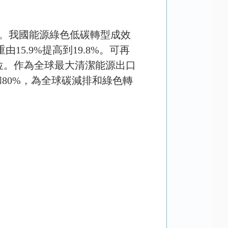
。我國能源綠色低碳轉型成效
重由
15.9%
提高到
19.8%
。可再
位。作為全球最大清潔能源出口
和
80%
，為全球碳減排和綠色轉