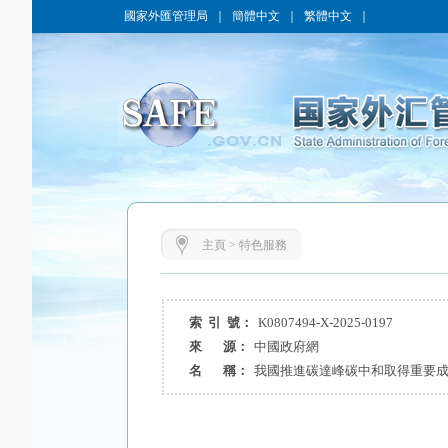
國家外匯管理局
｜
簡體中文
｜
繁體中文
｜
主頁
>
特色服務
索 引 號：
K0807494-X-2025-0197
來 源：
中國政府網
名 稱：
我國推進碳達峰碳中和取得重要