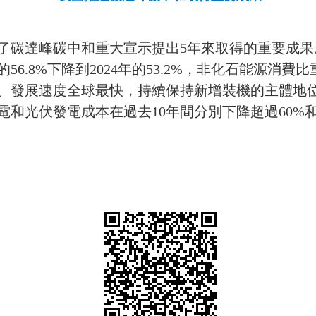
了碳達峰碳中和重大宣示提出
5
年來取得的重要成果
的
56.8%
下降到
2024
年的
53.2%
，非化石能源消費比
、發展速度全球最快，持續保持新增裝機的主體地
電和光伏發電成本在過去
10
年間分別下降超過
60%