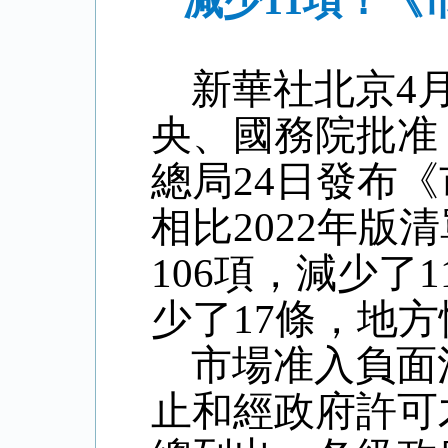
減少11項！《
新華社北京
4
央、國務院批准
總局
24
日發布《
相比
2022
年版清
106
項，減少了
1
少了
17
條，地方
市場准入負面
止和經政府許可