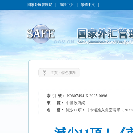
國家外匯管理局
｜
簡體中文
｜
繁體中文
｜
主頁
>
特色服務
索 引 號：
K0807494-X-2025-0096
來 源：
中國政府網
名 稱：
減少11項！《市場准入負面清單（202