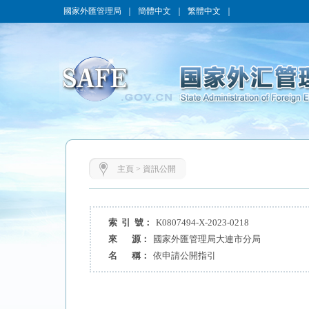
國家外匯管理局
｜
簡體中文
｜
繁體中文
｜
主頁
>
資訊公開
索 引 號：
K0807494-X-2023-0218
來 源：
國家外匯管理局大連市分局
名 稱：
依申請公開指引