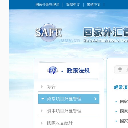
國家外匯管理局
｜
簡體中文
｜
繁體中文
｜
政策法規
綜合
經常項
經常項目外匯管理
國家
資本項目外匯管理
國家
國家
國際收支統計