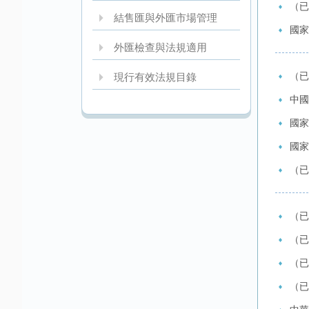
（已
結售匯與外匯市場管理
國家
外匯檢查與法規適用
（已
現行有效法規目錄
中國
國家
國家
（已
（已
（已
（已
（已