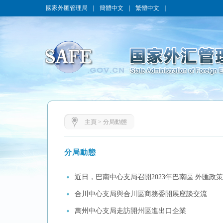
國家外匯管理局
｜
簡體中文
｜
繁體中文
｜
主頁
>
分局動態
分局動態
近日，巴南中心支局召開2023年巴南區 外匯政
合川中心支局與合川區商務委開展座談交流
萬州中心支局走訪開州區進出口企業