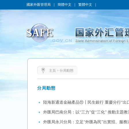
國家外匯管理局
｜
簡體中文
｜
繁體中文
｜
主頁
>
分局動態
分局動態
陸海新通道金融產品⑪┃民生銀行 重慶分行“出口
外匯局巴南分局：以“三力”促“三化” 推動主題
外匯局永川分局：立足“外匯為民”出實招、服務