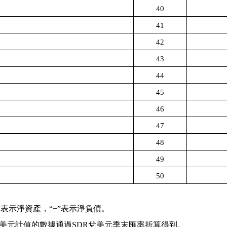
40
41
42
43
44
45
46
47
48
49
50
。
”
表示淨資產，
“−”
表示淨負債。
美元計值的數據通過
SDR
兌美元季末匯率折算得到。