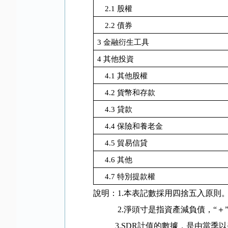
2.1
股權
2.2
債券
3
金融衍生工具
4
其他投資
4.1
其他股權
4.2
貨幣和存款
4.3
貸款
4.4
保險和養老金
4.5
貿易信貸
4.6
其他
4.7
特別提款權
說明：
1.
本表記數採用四捨五入原則
2.
淨頭寸是指資產減負債，
“
＋
3.SDR
計值的數據，是由當季以