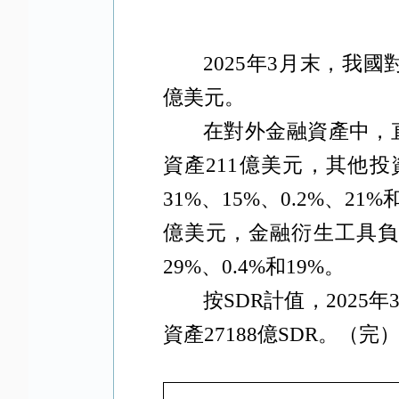
2025
年
3
月末，我國
億美元。
在對外金融資產中，
資產
211
億美元，其他投
31%
、
15%
、
0.2%
、
21%
億美元，金融衍生工具
29%
、
0.4%
和
19%
。
按
SDR
計值，
2025
年
資產
27188
億
SDR
。（完