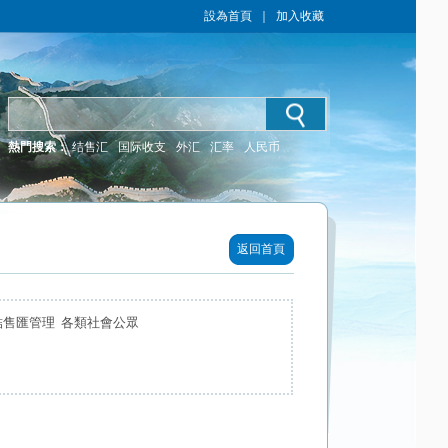
設為首頁
｜
加入收藏
熱門搜索：
结售汇
国际收支
外汇
汇率
人民币
返回首頁
結售匯管理 各類社會公眾