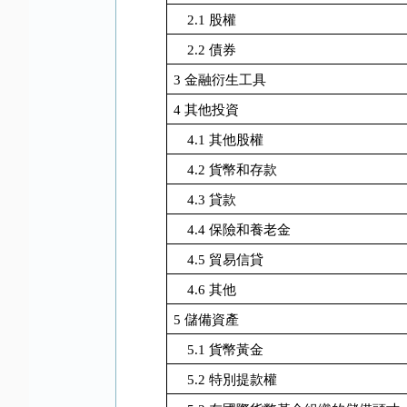
2.1
股權
2.2
債券
3
金融衍生工具
4
其他投資
4.1
其他股權
4.2
貨幣和存款
4.3
貸款
4.4
保險和養老金
4.5
貿易信貸
4.6
其他
5
儲備資產
5.1
貨幣黃金
5.2
特別提款權