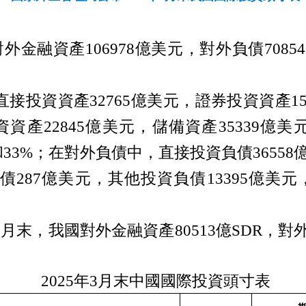
對外金融資產
106978
億美元，對外負債
70854
直接投資資產
32765
億美元，證券投資資產
1
資資產
22845
億美元，儲備資產
35339
億美
和
33%
；在對外負債中，直接投資負債
36558
負債
287
億美元，其他投資負債
13395
億美元
3
月末，我國對外金融資產
80513
億
SDR
，對
）
2025
年
3
月末中國國際投資頭寸表