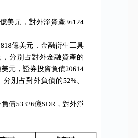
億美元，對外淨資產
36124
5818
億美元，金融衍生工具
元，分別占對外金融資產的
億美元，證券投資負債
20614
，分別占對外負債的
52%
、
外負債
53326
億
SDR
，對外淨