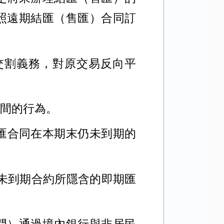
照遠期結匯（售匯）合同訂
交割義務，對原交易反向平
間的行為。
匯合同在本期末仍未到期的
未到期合約所隱含的即期匯