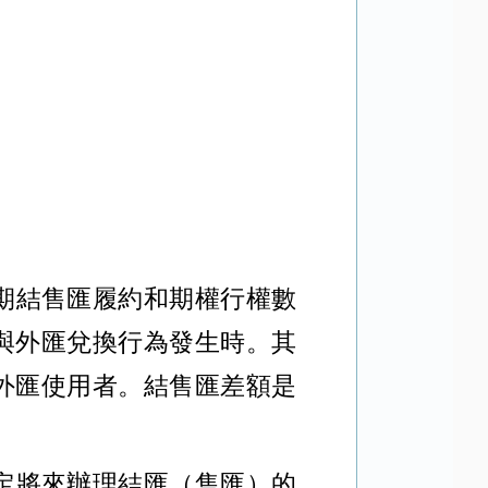
期結售匯履約和期權行權數
與外匯兌換行為發生時。其
外匯使用者。結售匯差額是
定將來辦理結匯（售匯）的