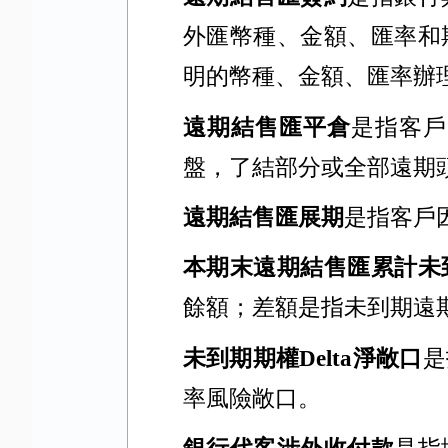
外匯幣種、金額、匯率和
明的幣種、金額、匯率辦
遠期結售匯平倉
是指客戶
盤，了結部分或全部遠期
遠期結售匯展期
是指客戶
本期末遠期結售匯累計未
餘額；差額是指未到期遠
未到期期權
Delta
淨敞口
是
率風險敞口。