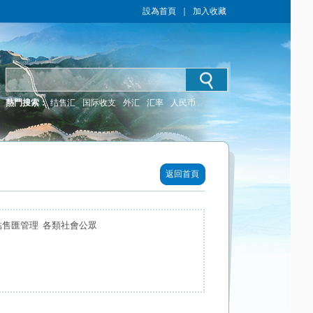
設為首頁
｜
加入收藏
熱門搜索：
结售汇
国际收支
外汇
汇率
人民币
返回首頁
結售匯管理 各類社會公眾