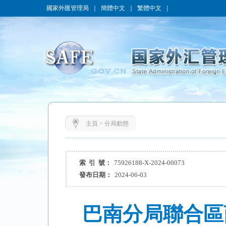
國家外匯管理局
｜
簡體中文
｜
繁體中文
｜
主頁
>
分局動態
索 引 號：
75926188-X-2024-00073
發布日期：
2024-06-03
巴南分局聯合區