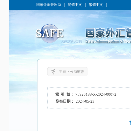
國家外匯管理局
｜
簡體中文
｜
繁體中文
｜
主頁
>
分局動態
索 引 號：
75926188-X-2024-00072
發布日期：
2024-05-23