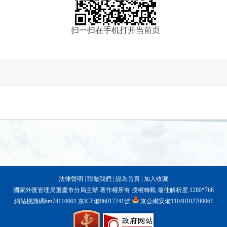
扫一扫在手机打开当前页
法律聲明
|
聯繫我們
|
設為首頁
|
加入收藏
國家外匯管理局重慶市分局主辦 著作權所有 授權轉載 最佳解析度:1280*768
網站標識碼bm74110001
京ICP備06017241號
京公網安備11040102700061