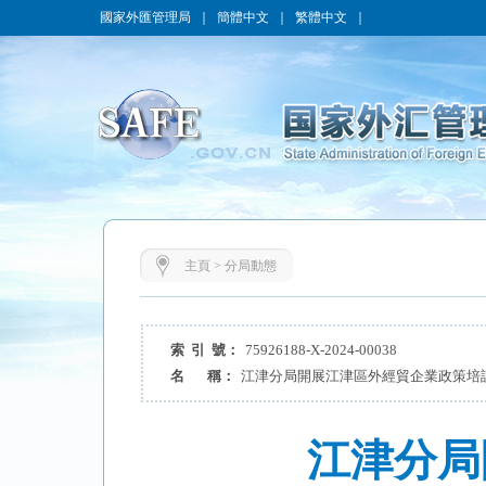
國家外匯管理局
｜
簡體中文
｜
繁體中文
｜
主頁
>
分局動態
索 引 號：
75926188-X-2024-00038
名 稱：
江津分局開展江津區外經貿企業政策培
江津分局