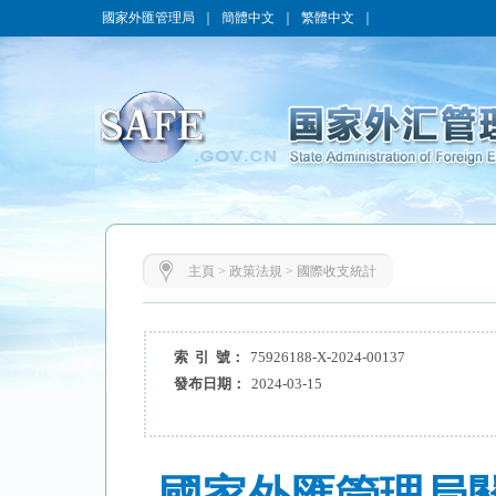
國家外匯管理局
｜
簡體中文
｜
繁體中文
｜
主頁
>
政策法規
>
國際收支統計
索 引 號：
75926188-X-2024-00137
發布日期：
2024-03-15