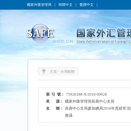
國家外匯管理局
｜
簡體中文
｜
繁體中文
｜
主頁
>
分局動態
索 引 號：
75926188-X-2016-00028
來 源：
國家外匯管理局長壽中心支局
名 稱：
長壽中心支局參加總局2016年度經常
會議