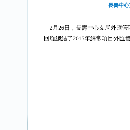
長壽中心
2
月
26
日，長壽
中心支局外匯管
回顧總結
了
2015
年經常項目外匯