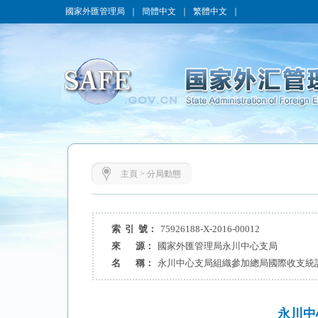
國家外匯管理局
｜
簡體中文
｜
繁體中文
｜
主頁
>
分局動態
索 引 號：
75926188-X-2016-00012
來 源：
國家外匯管理局永川中心支局
名 稱：
永川中心支局組織參加總局國際收支統
永川中