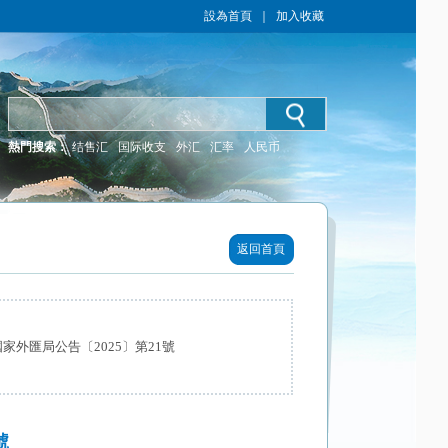
設為首頁
｜
加入收藏
熱門搜索：
结售汇
国际收支
外汇
汇率
人民币
返回首頁
家外匯局公告〔2025〕第21號
號