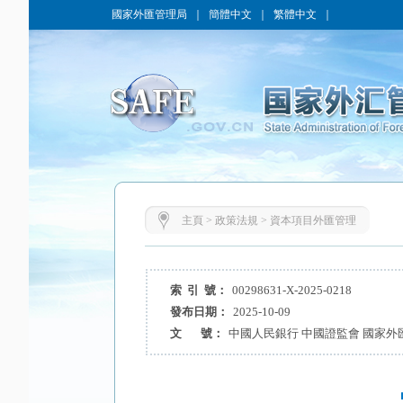
國家外匯管理局
｜
簡體中文
｜
繁體中文
｜
主頁
>
政策法規
>
資本項目外匯管理
索 引 號：
00298631-X-2025-0218
發布日期：
2025-10-09
文 號：
中國人民銀行 中國證監會 國家外匯